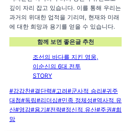
깊이 자리 잡고 있습니다. 이를 통해 우리는
과거의 위대한 업적을 기리며, 현재와 미래
에 대한 희망과 용기를 얻을 수 있습니다.
함께 보면 좋은글 추천
조선의 바다를 지킨 영웅,
이순신의 6대 전투
STORY
Post
#
강감찬
#
결단력
#
고려
#
군사적 승리
#
귀주
Tags:
대첩
#
독립
#
리더십
#
민족 정체성
#
역사적 유
산
#
영감
#
용기
#
전략
#
정신적 유산
#
주권
#
희
망