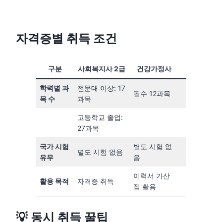
자격증별 취득 조건
구분
사회복지사 2급
건강가정사
학력별 과
전문대 이상: 17
필수 12과목
목 수
과목
고등학교 졸업:
27과목
국가 시험
별도 시험 없
별도 시험 없음
유무
음
이력서 가산
활용 목적
자격증 취득
점 활용
💡 동시 취득 꿀팁