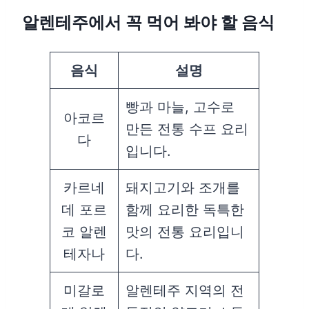
알렌테주에서 꼭 먹어 봐야 할 음식
음식
설명
빵과 마늘, 고수로
아코르
만든 전통 수프 요리
다
입니다.
카르네
돼지고기와 조개를
데 포르
함께 요리한 독특한
코 알렌
맛의 전통 요리입니
테자나
다.
미갈로
알렌테주 지역의 전