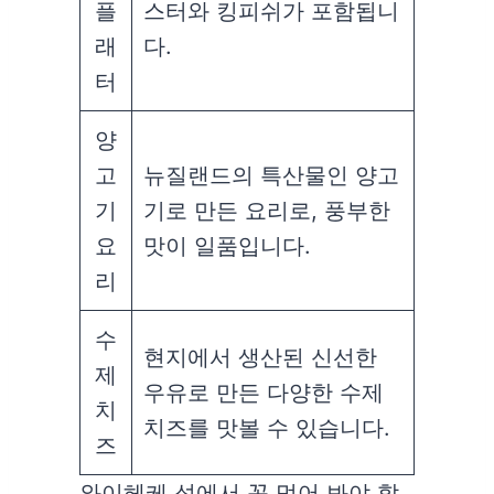
플
스터와 킹피쉬가 포함됩니
래
다.
터
양
고
뉴질랜드의 특산물인 양고
기
기로 만든 요리로, 풍부한
요
맛이 일품입니다.
리
수
현지에서 생산된 신선한
제
우유로 만든 다양한 수제
치
치즈를 맛볼 수 있습니다.
즈
와이헤케 섬에서 꼭 먹어 봐야 할