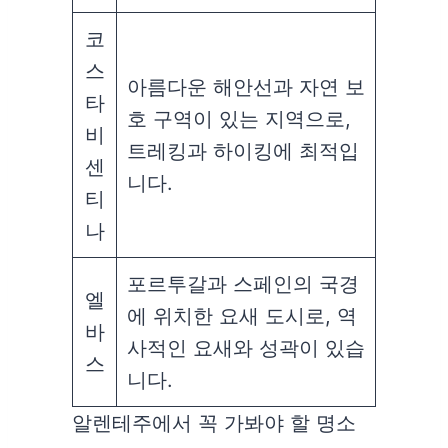
코
스
아름다운 해안선과 자연 보
타
호 구역이 있는 지역으로,
비
트레킹과 하이킹에 최적입
센
니다.
티
나
포르투갈과 스페인의 국경
엘
에 위치한 요새 도시로, 역
바
사적인 요새와 성곽이 있습
스
니다.
알렌테주에서 꼭 가봐야 할 명소