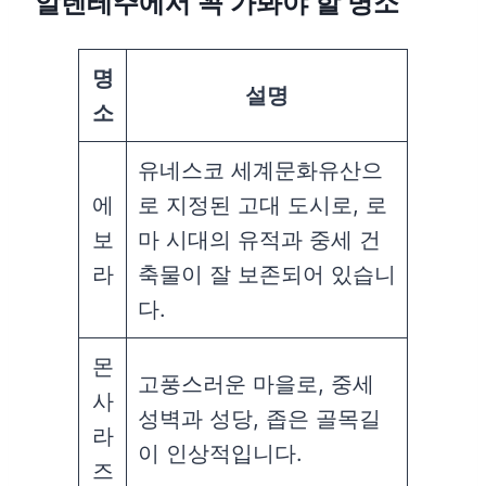
알렌테주에서 꼭 가봐야 할 명소
명
설명
소
유네스코 세계문화유산으
에
로 지정된 고대 도시로, 로
보
마 시대의 유적과 중세 건
라
축물이 잘 보존되어 있습니
다.
몬
고풍스러운 마을로, 중세
사
성벽과 성당, 좁은 골목길
라
이 인상적입니다.
즈