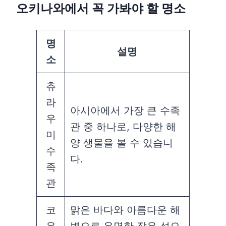
오키나와에서 꼭 가봐야 할 명소
명
설명
소
츄
라
아시아에서 가장 큰 수족
우
관 중 하나로, 다양한 해
미
양 생물을 볼 수 있습니
수
다.
족
관
코
맑은 바다와 아름다운 해
우
변으로 유명한 작은 섬으