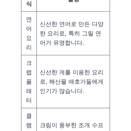
식
연
신선한 연어로 만든 다양
어
한 요리로, 특히 그릴 연
요
어가 유명합니다.
리
크
랩
신선한 게를 이용한 요리
플
로, 해산물 애호가들에게
래
인기가 많습니다.
터
클
램
크림이 풍부한 조개 수프