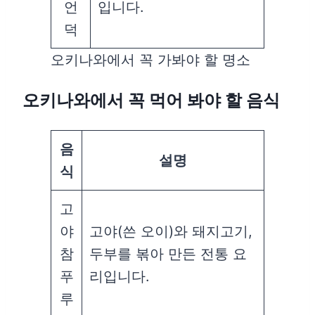
언
입니다.
덕
오키나와에서 꼭 가봐야 할 명소
오키나와에서 꼭 먹어 봐야 할 음식
음
설명
식
고
야
고야(쓴 오이)와 돼지고기,
참
두부를 볶아 만든 전통 요
푸
리입니다.
루