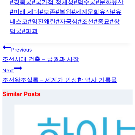
Post
#
경복궁
#
국가적 정체성
#
덕수궁
#
문화유산
Tags:
#
미래 세대
#
보존
#
복원
#
세계문화유산
#
유
네스코
#
임진왜란
#
자긍심
#
조선
#
종묘
#
창
덕궁
#
파괴
글
Previous
탐
조선시대 건축 – 궁궐과 사찰
색
Next
조선왕조실록 – 세계가 인정한 역사 기록물
Similar Posts