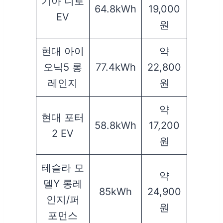
기아 니로
64.8kWh
19,000
EV
원
현대 아이
약
오닉5 롱
77.4kWh
22,800
레인지
원
약
현대 포터
58.8kWh
17,200
2 EV
원
테슬라 모
약
델Y 롱레
85kWh
24,900
인지/퍼
원
포먼스