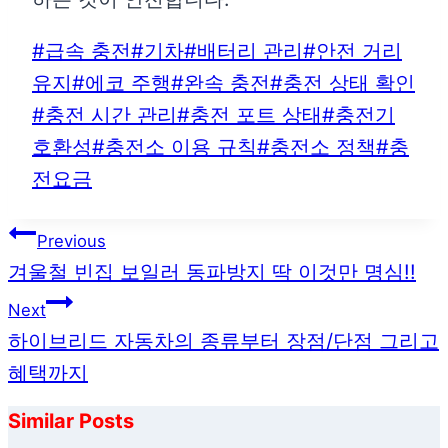
Post
#
급속 충전
#
기차
#
배터리 관리
#
안전 거리
Tags:
유지
#
에코 주행
#
완속 충전
#
충전 상태 확인
#
충전 시간 관리
#
충전 포트 상태
#
충전기
호환성
#
충전소 이용 규칙
#
충전소 정책
#
충
전요금
글
Previous
탐
겨울철 빈집 보일러 동파방지 딱 이것만 명심!!
색
Next
하이브리드 자동차의 종류부터 장점/단점 그리고
혜택까지
Similar Posts