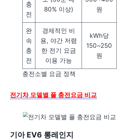
충
80% 이상)
원
전
완
경제적인 비
kWh당
속
용, 야간 저렴
150~250
충
한 전기 요금
원
전
이용 가능
충전소별 요금 정책
전기차 모델별 풀 충전요금 비교
기아 EV6 롱레인지