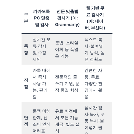
웹 기반 무
카카오톡
전문 맞춤법
구
료 검사기
PC 맞춤
검사기 (예:
분
(예: 네이
법 검사
Grammarly)
버, 부산대)
실시간 오
텍스트 복
문법, 스타일,
특
류 감지
사-붙여넣
어휘 등 폭넓
징
및 수정
기 방식, 높
은 기능
제안
은 정확도
카톡 내에
간편한 사
서 즉시
전문적인 글
용, 무료,
장
사용 가
쓰기 지원, 문
다양한 환
점
능, 편리
장 품질 향상
경에서 활
함
용
실시간 검
문맥 이해
유료 버전에
사 불가, 수
단
한계, 신
서 모든 기능
동 복사-붙
점
조어 인식
제공, 별도 설
여넣기 필
어려움
치
요