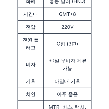
화폐
홍콩 달러 (HKD)
시간대
GMT+8
전압
220V
전원 플
G형 (3핀)
러그
90일 무비자 체류
비자
가능
기후
아열대 기후
치안
아주 좋음
MTR, 버스, 택시,