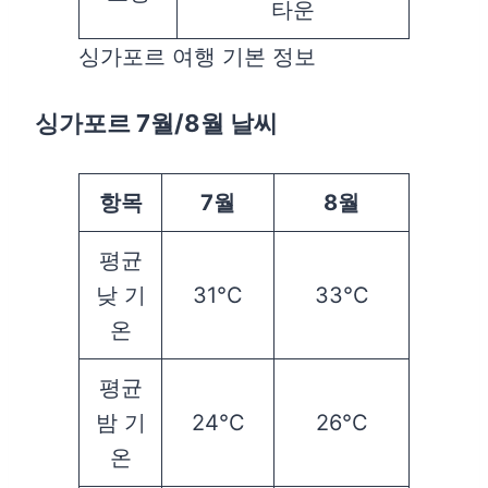
타운
싱가포르 여행 기본 정보
싱가포르 7월/8월 날씨
항목
7월
8월
평균
낮 기
31°C
33°C
온
평균
밤 기
24°C
26°C
온