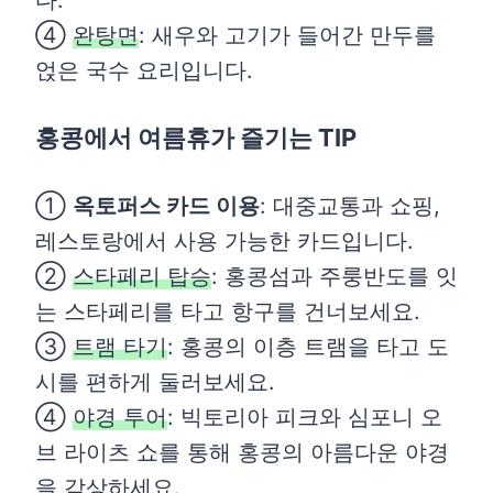
④
완탕면
: 새우와 고기가 들어간 만두를
얹은 국수 요리입니다.
홍콩에서 여름휴가 즐기는 TIP
①
옥토퍼스 카드 이용
: 대중교통과 쇼핑,
레스토랑에서 사용 가능한 카드입니다.
②
스타페리 탑승
: 홍콩섬과 주룽반도를 잇
는 스타페리를 타고 항구를 건너보세요.
③
트램 타기
: 홍콩의 이층 트램을 타고 도
시를 편하게 둘러보세요.
④
야경 투어
: 빅토리아 피크와 심포니 오
브 라이츠 쇼를 통해 홍콩의 아름다운 야경
을 감상하세요.