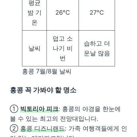
평균
밤 기
26°C
27°C
온
덥고 소
습하고 더
날씨
나기 비
운날 많음
번
홍콩 7월/8월 날씨
홍콩 꼭 가봐야 할 명소
①
빅토리아 피크
: 홍콩의 야경을 한눈에
볼 수 있는 최고의 전망대입니다.
②
홍콩 디즈니랜드
: 가족 여행객들에게 인