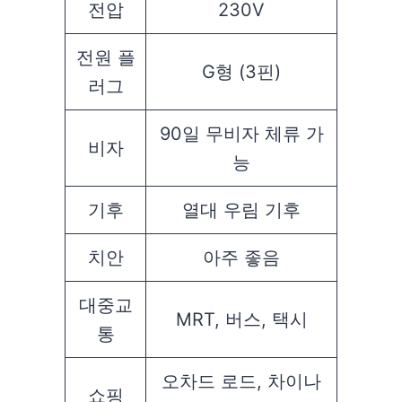
전압
230V
전원 플
G형 (3핀)
러그
90일 무비자 체류 가
비자
능
기후
열대 우림 기후
치안
아주 좋음
대중교
MRT, 버스, 택시
통
오차드 로드, 차이나
쇼핑