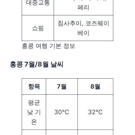
대중교통
페리
침사추이, 코즈웨이
쇼핑
베이
홍콩 여행 기본 정보
홍콩 7월/8월 날씨
항목
7월
8월
평균
낮 기
30°C
32°C
온