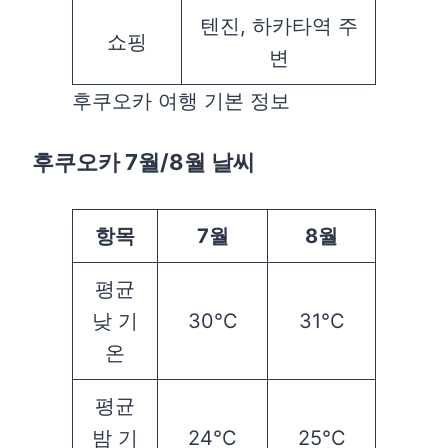
텐진, 하카타역 주
쇼핑
변
후쿠오카 여행 기본 정보
후쿠오카 7월/8월 날씨
항목
7월
8월
평균
낮 기
30°C
31°C
온
평균
밤 기
24°C
25°C