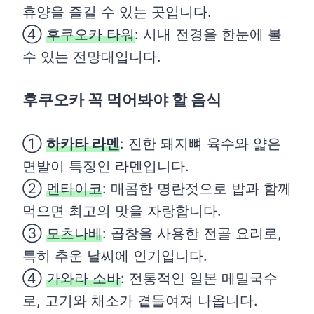
휴양을 즐길 수 있는 곳입니다.
④
후쿠오카 타워
: 시내 전경을 한눈에 볼
수 있는 전망대입니다.
후쿠오카 꼭 먹어봐야 할 음식
①
하카타 라멘
: 진한 돼지뼈 육수와 얇은
면발이 특징인 라멘입니다.
②
멘타이코
: 매콤한 명란젓으로 밥과 함께
먹으면 최고의 맛을 자랑합니다.
③
모츠나베
: 곱창을 사용한 전골 요리로,
특히 추운 날씨에 인기입니다.
④
가와라 소바
: 전통적인 일본 메밀국수
로, 고기와 채소가 곁들여져 나옵니다.