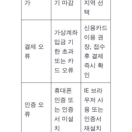
가
기 마감
지역 선
택
신용카드
가상계좌
이용 권
입금 기
결제 오
장, 접수
한 초과
류
후 결제
또는 카
즉시 확
드 오류
인
휴대폰
IE 브라
인증 또
우저 사
인증 오
는 인증
용 또는
류
서 미설
인증서
치
재설치