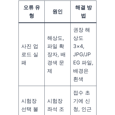
오류 유
해결 방
원인
형
법
권장 해
해상도,
상도
사진 업
파일 확
3×4,
로드 실
장자, 배
JPG/JP
패
경색 문
EG 파일,
제
배경은
흰색
접수 초
시험장
시험장
기에 신
선택 불
좌석 조
청, 인근