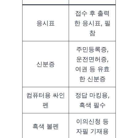
접수 후 출력
응시표
한 응시표, 필
참
주민등록증,
운전면허증,
신분증
여권 등 유효
한 신분증
컴퓨터용 싸인
정답 마킹용,
펜
흑색 필수
이의신청 등
흑색 볼펜
자필 기재용