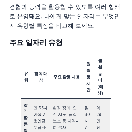
경험과 능력을 활용할 수 있도록 여러 형태
로 운영돼요. 나에게 맞는 일자리는 무엇인
지 유형별 특징을 비교해 보세요.
주요 일자리 유형
월
월
활
활
유
참여 대
동
주요 활동 내용
동
형
상
비
시
(예
간
상)
공
만 65세
환경 정리, 안
월
약
익
이상 기
전 지도, 급식
30
29
활
초연금
보조 등 지역사
시
만
동
수급자
회 봉사
간
원
형