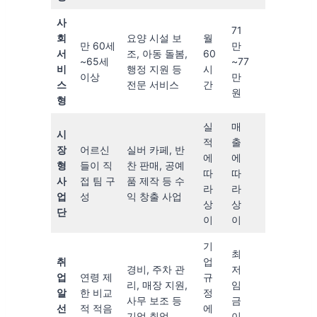
사
71
회
요양 시설 보
월
만 60세
만
서
조, 아동 돌봄,
60
~65세
~77
비
행정 지원 등
시
이상
만
스
전문 서비스
간
원
형
실
매
시
적
출
장
어르신
실버 카페, 반
에
에
형
들이 직
찬 판매, 공예
따
따
사
접 팀 구
품 제작 등 수
라
라
업
성
익 창출 사업
상
상
단
이
이
기
최
취
업
경비, 주차 관
저
업
연령 제
규
리, 매장 지원,
임
알
한 비교
정
사무 보조 등
금
선
적 적음
에
기업 취업
이