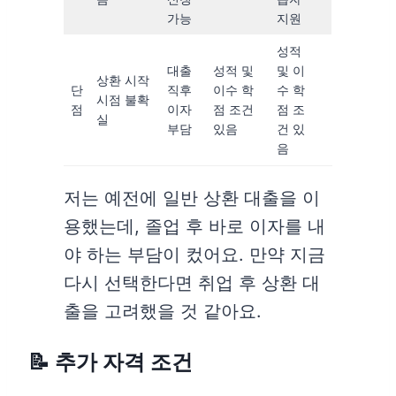
가능
지원
성적
대출
성적 및
및 이
상환 시작
단
직후
이수 학
수 학
시점 불확
점
이자
점 조건
점 조
실
부담
있음
건 있
음
저는 예전에 일반 상환 대출을 이
용했는데, 졸업 후 바로 이자를 내
야 하는 부담이 컸어요. 만약 지금
다시 선택한다면 취업 후 상환 대
출을 고려했을 것 같아요.
📝 추가 자격 조건