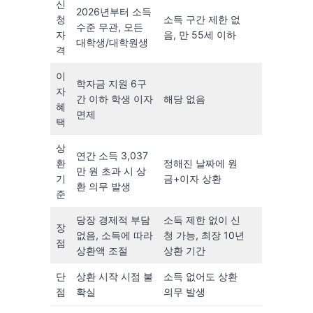
신
2026년부터 소득
청
소득 구간 제한 없
수준 무관, 모든
자
음, 만 55세 이하
대학생/대학원생
격
이
학자금 지원 6구
자
간 이하 학생 이자
해당 없음
혜
면제
택
상
연간 소득 3,037
환
정해진 날짜에 원
만 원 초과 시 상
기
금+이자 상환
환 의무 발생
준
당장 경제적 부담
소득 제한 없이 신
장
없음, 소득에 따라
청 가능, 최장 10년
점
상환액 조절
상환 기간
단
상환 시작 시점 불
소득 없어도 상환
점
확실
의무 발생