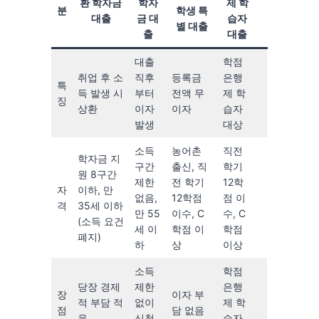
환 학자금
학자
제 학
분
학생 특
대출
금 대
습자
별 대출
출
대출
대출
학점
취업 후 소
직후
등록금
은행
특
득 발생 시
부터
전액 무
제 학
징
상환
이자
이자
습자
발생
대상
소득
농어촌
직전
학자금 지
구간
출신, 직
학기
원 8구간
제한
전 학기
12학
자
이하, 만
없음,
12학점
점 이
격
35세 이하
만 55
이수, C
수, C
(소득 요건
세 이
학점 이
학점
폐지)
하
상
이상
소득
학점
당장 경제
제한
은행
장
이자 부
적 부담 적
없이
제 학
점
담 없음
음
신청
습자